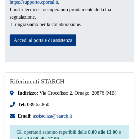
https://supporto.cportal.it
.
I nostri tecnici si occuperanno prontamente della tua
segnalazione.
Ti ringraziamo per la collaborazione.
Accedi al portale di assistenza
Riferimenti STARCH
Indirizzo:
Via Crocefisso 2, Ornago, 20876 (MB)
Tel:
039.62.860
Email:
assistenza@starch.it
Gli operatori saranno reperibili dalle
8.00 alle 13.00
e
dalle
14.00 alle 17.00